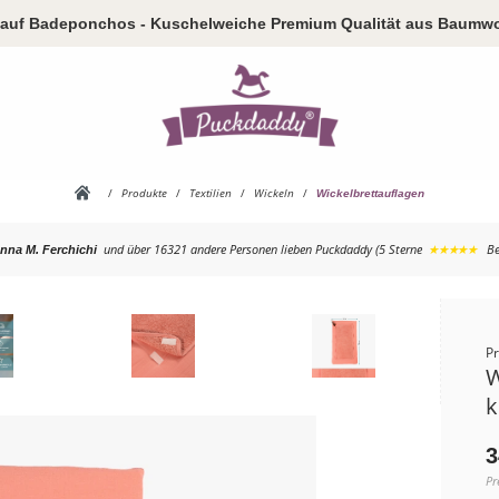
auf Badeponchos - Kuschelweiche Premium Qualität aus Baumwo
/
Produkte
/
Textilien
/
Wickeln
/
Wickelbrettauflagen
und über 16321 andere Personen
lieben Puckdaddy (5 Sterne
★★★★★
Be
nna M. Ferchichi
P
W
k
3
Pr