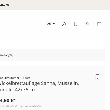
lle 💜
Ware
DE
Ihr Konto
wertungen)
Anmeld
oder
regist
roduktnummer: 13-005
Übersicht
ickelbrettauflage Sanna, Musselin,
oralle, 42x76 cm
Persönliches Pr
Adressen
4,90 €*
eise inkl. MwSt. zzgl. Versandkosten
Zahlungsarten