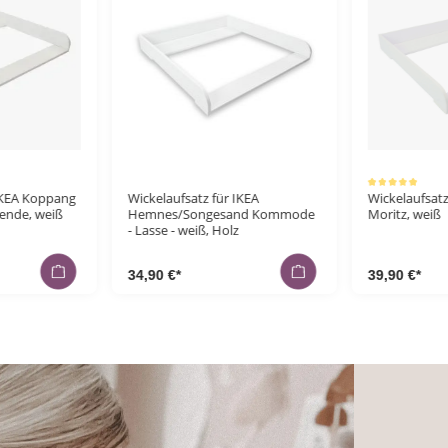
Durchschnittliche Bewertung von 5 von 5 Sternen
Durchschnittliche Bewe
IKEA
Wickelaufsatz für IKEA Malm -
Wickelaufsatz
nd Kommode
Moritz, weiß
Lennard mit 
weiß
39,90 €*
62,90 €*