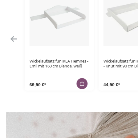
Hemnes -
Wickelaufsatz für IKEA Koppang
Wickelaufsatz für 
 weiß
- Knut mit 90 cm Blende, weiß
Hemnes/Songesa
- Lasse - weiß, Holz
44,90 €*
34,90 €*