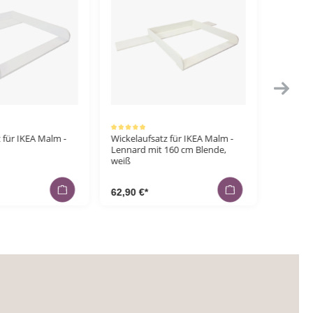
rtung von 5 von 5 Sternen
 für IKEA Malm -
Wickelaufsatz für IKEA Hemnes -
Staurau
160 cm Blende,
Levi mit 160 cm Blende, weiß
Hemnes,
19x93x3
62,90 €*
69,90 €