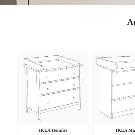
Au
IKEA Hemnes
IKEA Ma