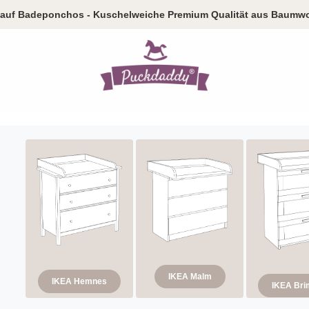
auf Badeponchos - Kuschelweiche Premium Qualität aus Baumwo
IKEA Malm
IKEA Hemnes
IKEA Br