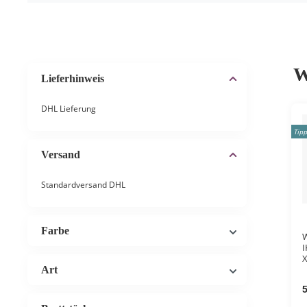
W
Lieferhinweis
DHL Lieferung
Tip
Versand
Standardversand DHL
Farbe
W
I
X
w
Art
5