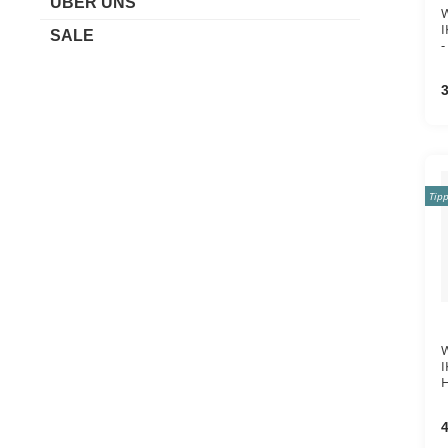
ÜBER UNS
W
I
SALE
-
3
Tip
W
I
A
G
4