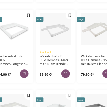
p
Tipp
Tipp
rnen
rnen
Durchschnittliche Bewertung von 5 von 5 Sternen
ickelaufsatz für
Wickelaufsatz für
Wickelaufsatz für
rnen
KEA
IKEA Hemnes - Matz
IKEA Hemnes - No
Hemnes/Songesand
mit 160 cm Blende
mit 160 cm Blende
rnen
ommode - Lasse -
und Trennfach, weiß,
und Trennfach, we
eiß, Holz
2 cm Brettstärke
rnen
4,90 €*
69,90 €*
79,90 €*
p
Tipp
Tipp