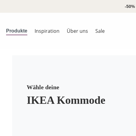
springen
Zur Hauptnavigation springen
-50% 
Inspiration
Über uns
Sale
Produkte
Wähle deine
IKEA Kommode