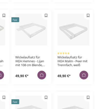
Tipp
Durchschnittliche Bewertung von 5 von 5 Sternen
Wickelaufsatz für
Wickelaufsatz für
ah
IKEA Hemnes - Lijan
IKEA Malm - Peer mit
mit 108 cm Blende,
Trennfach, weiß
iß
weiß, 2cm Brettstärke
49,90 €*
49,90 €*
Tipp