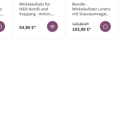
Wickelaufsatz für
Bundle -
z
IKEA Nordli und
Wickelaufsatz Lorenz
,
Koppang - Anton,
mit Stauraumregal
weiß
Mikkel für IKEA Malm,
grau
129,80 €*
54,90 €*
103,90 €*