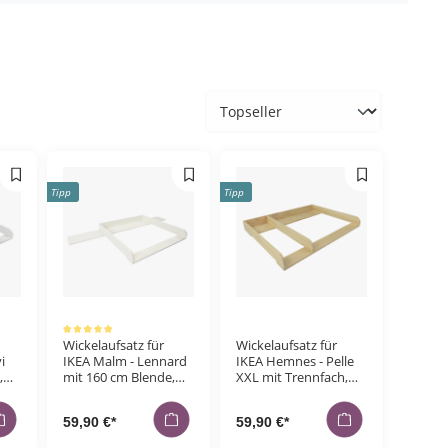
Bestellungen
Tipp
Tipp
Durchschnittliche Bewertung von 5 von 5 Sternen
Wickelaufsatz für
Wickelaufsatz für
i
IKEA Malm - Lennard
IKEA Hemnes - Pelle
,
mit 160 cm Blende,
XXL mit Trennfach,
weiß
natur
59,90 €*
59,90 €*