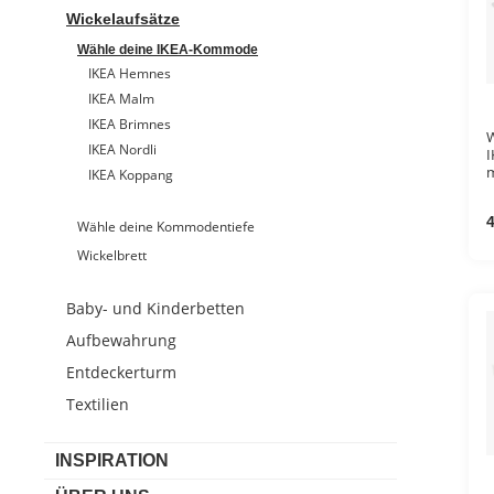
Wickelaufsätze
Wähle deine IKEA-Kommode
IKEA Hemnes
IKEA Malm
IKEA Brimnes
W
IKEA Nordli
I
m
IKEA Koppang
w
4
Wähle deine Kommodentiefe
Wickelbrett
Baby- und Kinderbetten
Aufbewahrung
Entdeckerturm
Textilien
INSPIRATION