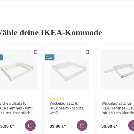
ähle deine IKEA-Kommode
p
Tipp
Durchschnittliche Bewertung von 5 von 5 Sternen
ickelaufsatz für
Wickelaufsatz für
Wickelaufsatz für
KEA Hemnes - Kimi
IKEA Malm - Moritz,
IKEA Hemnes - Lev
XL mit Trennfach,
weiß
mit 160 cm Blende
eiß
weiß
9,90 €*
39,90 €*
59,90 €*