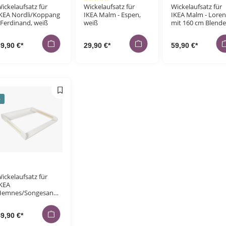
Durchschnittliche Bewertung von 5 von 5 Sternen
ickelaufsatz für
Wickelaufsatz für
Wickelaufsatz für
KEA Nordli/Koppang
IKEA Malm - Espen,
IKEA Malm - Loren
 Ferdinand, weiß
weiß
mit 160 cm Blende
grau
9,90 €*
29,90 €*
59,90 €*
p
ickelaufsatz für
KEA
Hemnes/Songesand -
rne mit Rattan
eflecht, weiß
9,90 €*