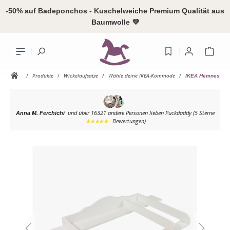
alt springen
-50% auf Badeponchos - Kuschelweiche Premium Qualität aus
Baumwolle 💜
Ware
/
Produkte
/
Wickelaufsätze
/
Wähle deine IKEA-Kommode
/
IKEA Hemnes
und über 16321 andere Personen
lieben Puckdaddy (5 Sterne
Anna M. Ferchichi
Ihr Konto
★★★★★
Bewertungen)
Bildergalerie überspringen
Anme
oder
reg
Übersicht
Persönliches
Adressen