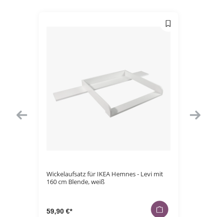
imi XXL
Wickelaufsatz für IKEA Hemnes - Levi mit
Staurau
160 cm Blende, weiß
Brettst
59,90 €*
69,90 €