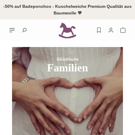
alt springen
-50% auf Badeponchos - Kuschelweiche Premium Qualität aus
Baumwolle 💜
Ware
Glückliche
Familien
Ihr Konto
Anme
oder
reg
Übersicht
Persönliches
Adressen