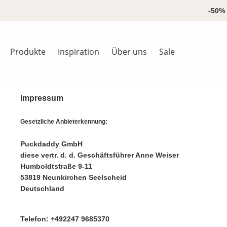
springen
Zur Hauptnavigation springen
-50% 
Produkte
Inspiration
Über uns
Sale
Impressum
Gesetzliche Anbieterkennung:
Puckdaddy GmbH
diese vertr. d. d. Geschäftsführer Anne Weiser
Humboldtstraße 9-11
53819 Neunkirchen Seelscheid
Deutschland
Telefon: +492247 9685370