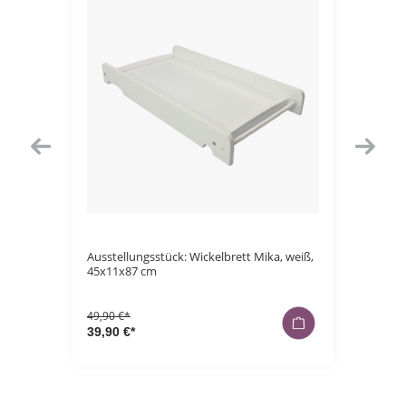
Ausstellungsstück: Wickelbrett Mika, weiß,
Kinderbe
schluss,
45x11x87 cm
petrol,
49,90 €*
29,90 €
39,90 €*