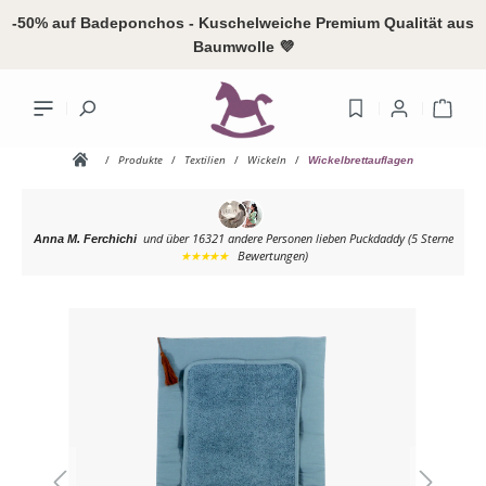
alt springen
-50% auf Badeponchos - Kuschelweiche Premium Qualität aus
Baumwolle 💜
Ware
/
Produkte
/
Textilien
/
Wickeln
/
Wickelbrettauflagen
und über 16321 andere Personen
lieben Puckdaddy (5 Sterne
Anna M. Ferchichi
Ihr Konto
★★★★★
Bewertungen)
Bildergalerie überspringen
Anme
oder
reg
Übersicht
Persönliches
Adressen