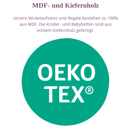
MDF- und Kiefernholz
Unsere Wickelaufsätze und Regale bestehen zu 100%
aus MDF.
Die Kinder- und Babybetten sind aus
echtem Kiefernholz gefertigt.