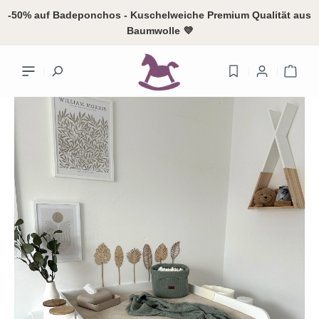
alt springen
-50% auf Badeponchos - Kuschelweiche Premium Qualität aus
Baumwolle 💜
Ware
Ihr Konto
Anme
oder
reg
Übersicht
Persönliches
Adressen