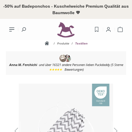
alt springen
-50% auf Badeponchos - Kuschelweiche Premium Qualität aus
Baumwolle 💜
Ware
/
Produkte
/
Textilien
und über 16321 andere Personen
lieben Puckdaddy (5 Sterne
Anna M. Ferchichi
Ihr Konto
★★★★★
Bewertungen)
Bildergalerie überspringen
Anme
oder
reg
Übersicht
Persönliches
Adressen