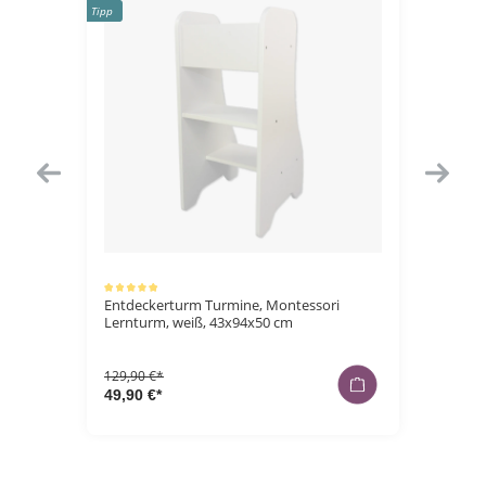
Tipp
Tipp
Durchschnittliche Bewertung von 5 von 5 Sternen
Durchschnittl
Entdeckerturm Turmine, Montessori
Kleiders
Lernturm, weiß, 43x94x50 cm
Vintage 
129,90 €*
79,90 €*
49,90 €*
39,90 €