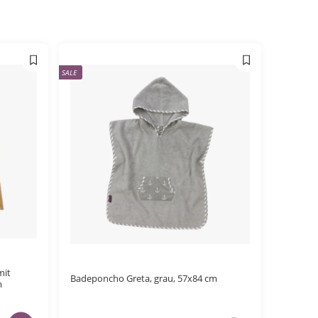
SALE
mit
Badeponcho Greta, grau, 57x84 cm
m