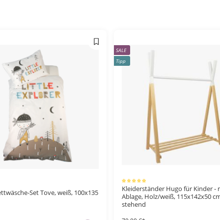
SALE
Tipp
Durchschnittliche Bewertung von 5 von 5 Sternen
Kleiderständer Hugo für Kinder - 
ttwäsche-Set Tove, weiß, 100x135
Ablage, Holz/weiß, 115x142x50 c
stehend