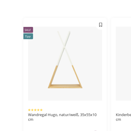
SALE
Tipp
Durchschnittliche Bewertung von 5 von 5 Sternen
Wandregal Hugo, natur/weiß, 35x55x10
Kinderbe
cm
cm