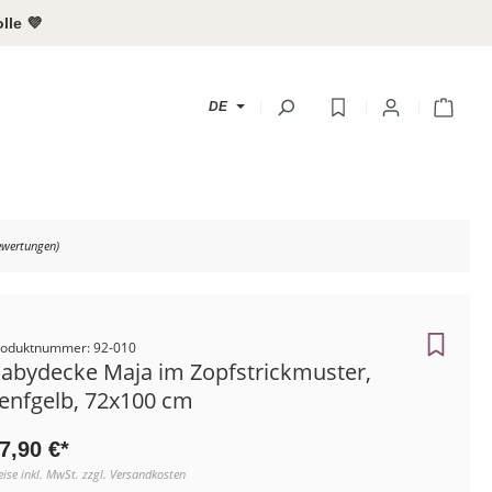
lle 💜
Ware
DE
Ihr Konto
wertungen)
Anmeld
oder
regist
roduktnummer: 92-010
Übersicht
abydecke Maja im Zopfstrickmuster,
enfgelb, 72x100 cm
Persönliches Pr
Adressen
7,90 €*
eise inkl. MwSt. zzgl. Versandkosten
Zahlungsarten