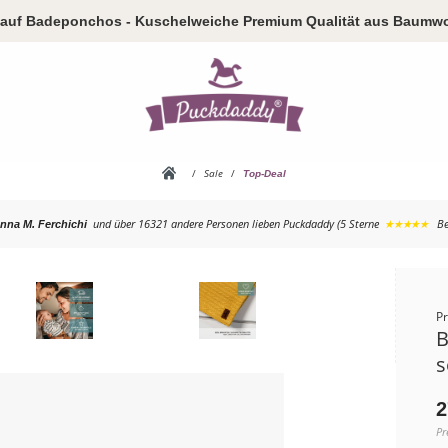
auf Badeponchos - Kuschelweiche Premium Qualität aus Baumwo
/
Sale
/
Top-Deal
und über 16321 andere Personen
lieben Puckdaddy (5 Sterne
★★★★★
Be
nna M. Ferchichi
P
B
s
2
Pr