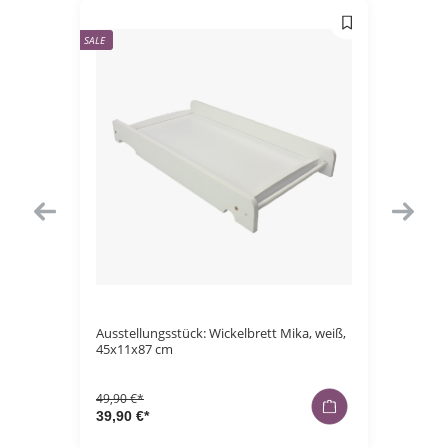
SALE
SALE
42x76 cm
Ausstellungsstück: Wickelbrett Mika, weiß,
Badepon
45x11x87 cm
cm
49,90 €*
29,90 €*
39,90 €*
14,90 €