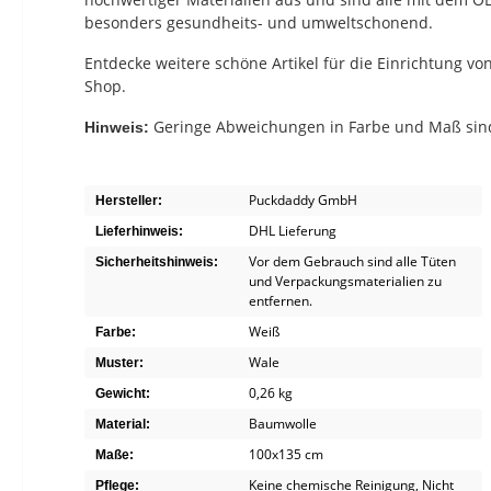
besonders gesundheits- und umweltschonend.
Entdecke weitere schöne Artikel für die Einrichtung 
Shop.
Geringe Abweichungen in Farbe und Maß sind
Hinweis:
Puckdaddy GmbH
Hersteller:
DHL Lieferung
Lieferhinweis:
Vor dem Gebrauch sind alle Tüten
Sicherheitshinweis:
und Verpackungsmaterialien zu
entfernen.
Weiß
Farbe:
Wale
Muster:
0,26 kg
Gewicht:
Baumwolle
Material:
100x135 cm
Maße:
Keine chemische Reinigung
, Nicht
Pflege: