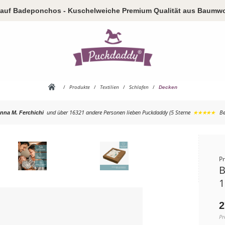
auf Badeponchos - Kuschelweiche Premium Qualität aus Baumwo
/
Produkte
/
Textilien
/
Schlafen
/
Decken
und über 16321 andere Personen
lieben Puckdaddy (5 Sterne
★★★★★
Be
nna M. Ferchichi
P
B
1
2
Pr