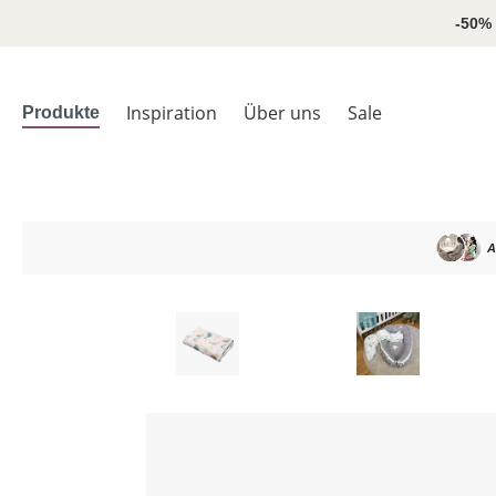
springen
Zur Hauptnavigation springen
-50% 
Inspiration
Über uns
Sale
Produkte
A
Bildergalerie überspringen