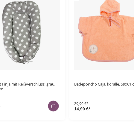
 Finja mit Reißverschluss, grau,
Badeponcho Caja, koralle, 59x61 
cm
29,90 €*
*
14,90 €*