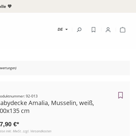
lle 💜
Ware
DE
Ihr Konto
wertungen)
Anmeld
oder
regist
roduktnummer: 92-013
Übersicht
abydecke Amalia, Musselin, weiß,
00x135 cm
Persönliches Pr
Adressen
7,90 €*
eise inkl. MwSt. zzgl. Versandkosten
Zahlungsarten