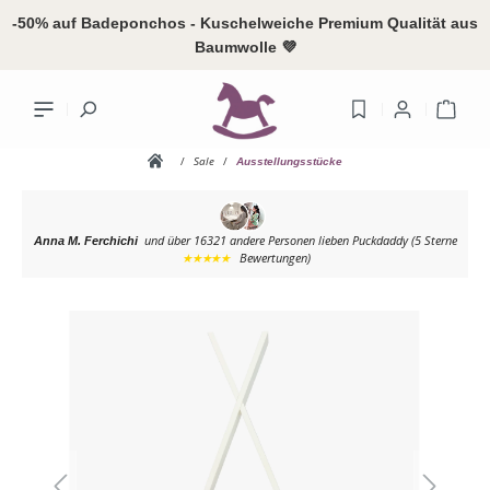
alt springen
-50% auf Badeponchos - Kuschelweiche Premium Qualität aus
Baumwolle 💜
Ware
/
Sale
/
Ausstellungsstücke
und über 16321 andere Personen
lieben Puckdaddy (5 Sterne
Anna M. Ferchichi
Ihr Konto
★★★★★
Bewertungen)
Bildergalerie überspringen
Anme
oder
reg
Übersicht
Persönliches
Adressen