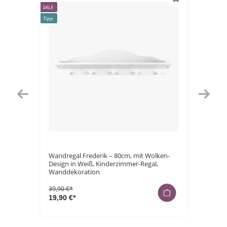
SALE
SALE
Tipp
Tipp
it
Durchschnittl
Wandregal Frederik – 80cm, mit Wolken-
Hausrega
 stehend
Design in Weiß, Kinderzimmer-Regal,
Größen
Wanddekoration
39,90 €*
24,90 €*
19,90 €*
19,90 €